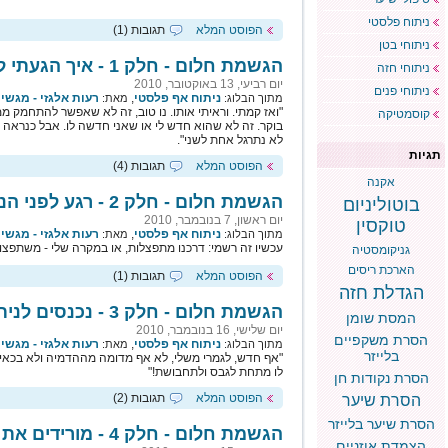
ניתוח פלסטי
הפוסט המלא
תגובות (1)
ניתוחי בטן
הגשמת חלום - חלק 1 - איך הגעתי לכאן
ניתוחי חזה
יום רביעי, 13 באוקטובר, 2010
ניתוחי פנים
ניתוח אף פלסטי
,
רעות אלגזי - מגש
מתוך הבלוג:
מאת:
"ואז קמתי. וראיתי אותו. נו טוב, זה לא שאפשר להתחמק ממנ
קוסמטיקה
בוקר. זה לא שהוא חדש לי או שאני חדשה לו. אבל כנראה 
לא נתרגל אחת לשני".
תגיות
הפוסט המלא
תגובות (4)
אקנה
הגשמת חלום - חלק 2 - רגע לפני הניתוח
בוטוליניום
יום ראשון, 7 בנובמבר, 2010
טוקסין
ניתוח אף פלסטי
,
רעות אלגזי - מגש
מתוך הבלוג:
מאת:
עכשיו זה רשמי: דרכנו מתפצלות, או במקרה שלי - משתפצו
גניקומסטיה
הארכת ריסים
הפוסט המלא
תגובות (1)
הגדלת חזה
הגשמת חלום - חלק 3 - נכנסים לניתוח!
המסת שומן
יום שלישי, 16 בנובמבר, 2010
הסרת משקפיים
ניתוח אף פלסטי
,
רעות אלגזי - מגש
מתוך הבלוג:
מאת:
בלייזר
"אף חדש, לגמרי משלי, לא אף מדומה מההדמיה ולא בכאי
לו מתחת לגבס ולתחבושת!"
הסרת נקודות חן
הפוסט המלא
תגובות (2)
הסרת שיער
הסרת שיער בלייזר
הגשמת חלום - חלק 4 - מורידים את הגבס!
הצמדת אוזניים