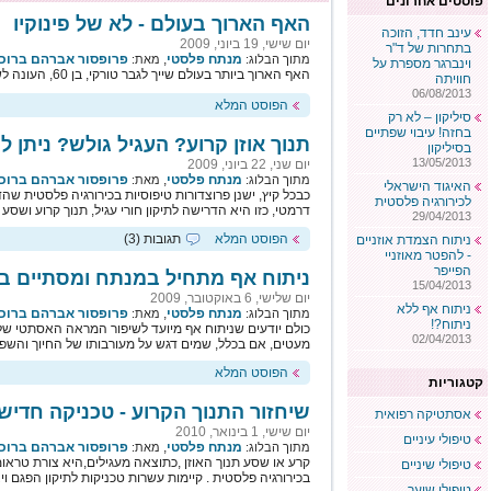
פוסטים אחרונים
האף הארוך בעולם - לא של פינוקיו
עינב חדד, הזוכה
יום שישי, 19 ביוני, 2009
בתחרות של ד"ר
מנתח פלסטי
,
פרופסור אברהם ברוכי
מתוך הבלוג:
מאת:
וינברגר מספרת על
האף הארוך ביותר בעולם שייך לגבר טורקי, בן 60, העונה לשם מחמט אוז'ורק
חוויתה
06/08/2013
הפוסט המלא
סיליקון – לא רק
בחזה! עיבוי שפתיים
תנוך אוזן קרוע? העגיל גולש? ניתן 
בסיליקון
13/05/2013
יום שני, 22 ביוני, 2009
מנתח פלסטי
,
פרופסור אברהם ברוכי
מתוך הבלוג:
מאת:
האיגוד הישראלי
כבכל קיץ, ישנן פרוצדורות טיפוסיות בכירורגיה פלסטית שה
לכירורגיה פלסטית
דרמטי, כזו היא הדרישה לתיקון חורי עגיל, תנוך קרוע ושסע ת
29/04/2013
הפוסט המלא
תגובות (3)
ניתוח הצמדת אוזניים
- להפטר מאוזניי
הפייפר
ניתוח אף מתחיל במנתח ומסתיים ב
15/04/2013
יום שלישי, 6 באוקטובר, 2009
ניתוח אף ללא
מנתח פלסטי
,
פרופסור אברהם ברוכי
מתוך הבלוג:
מאת:
ניתוח?!
כולם יודעים שניתוח אף מיועד לשיפור המראה האסתטי של ה
02/04/2013
מעטים, אם בכלל, שמים דגש על מעורבותו של החיוך והשפ
הפוסט המלא
קטגוריות
שיחזור התנוך הקרוע - טכניקה חדיש
אסתטיקה רפואית
יום שישי, 1 בינואר, 2010
טיפולי עיניים
מנתח פלסטי
,
פרופסור אברהם ברוכי
מתוך הבלוג:
מאת:
קרע או שסע תנוך האוזן ,כתוצאה מעגילים,היא צורת טראומ
טיפולי שיניים
בכירורגיה פלסטית . קיימות עשרות טכניקות לתיקון הפגם וי
טיפולי שיער