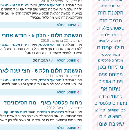
יום רביעי, 15 בדצמבר, 2010
ניתוח אף פלסטי
,
רעות אלגזי - מגש
הקטנת חזה
מתוך הבלוג:
מאת:
"לילה שלם הייתי עסוקה במישושים של האף ועוד ניחושים 
הקטנת חזה
במיטה, נרגשת לקראת הרגע שאגיע למרכז הרפואי ושם יורידו
אוכל לצאת לחופשי מה'כלא' שבבית"
הרמת חזה
הפוסט המלא
טשטוש צלקות
כירורג פלסטי
הגשמת חלום - חלק 5 - חודש אחרי הניתוח
יום רביעי, 22 בדצמבר, 2010
כירורגיה פלסטית
ניתוח אף פלסטי
,
רעות אלגזי - מגש
מתוך הבלוג:
מאת:
מילוי קמטים
"לא האמנתי שניתוח אף משנה כל כך את הפנים. היה לי אף 
תיארתי לעצמי שהשינוי יהיה כזה דרסטי"
מנתח פלסטי
מנתחים פלסטיים
הפוסט המלא
תגובות (6)
מתיחת בטן
הגשמת חלום חלק 6 - חצי שנה לאחר ניתוח האף
מתיחת פנים
יום רביעי, 18 במאי, 2011
ניתוח אף פלסטי
,
רעות אלגזי - מגש
מתוך הבלוג:
מאת:
ניתוח אוזניים
זהו. חצי שנה עברה לה מאז ניתוח האף והגיע הזמן לפוסט
ניתוח אף
הפוסט המלא
ניתוחי הרזיה
ניתוח פלסטי באף - מה הסיכונים?
ניתוחים פלסטיים
יום רביעי, 11 ביולי, 2012
פילינג
עיבוי שפתיים
כירורגיה פלסטית
,
צוות אסתטיקה
מתוך הבלוג:
מאת:
רופא שיניים
חוץ מהרומאים, שום תרבות לא מעריכה במיוחד אפים גדולים
הוא ניתוח שמתעניינים בו גם גברים וגם נשים ולא רק בישר
שאיבת שומן
הפוסט המלא