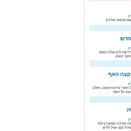
ן
לחדש
ן
דרישה להן עולה באופן
נוך האוזן.
קצה האף
ן
אף, עידונו ועיצובו, אולם
עתו על האף.
ה
ן
ה מביכה ונפוצה ביותר
צירת נקב עגיל חדש.