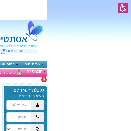
ניתוחי חזה
ניתוחי פני
קוסמטיקה
מרפאות
מתלבטים
הגעת
לתוכן
המרכזי,
באפשרותך
ללחוץ
אנטר
כדי
לדלג
לאזור