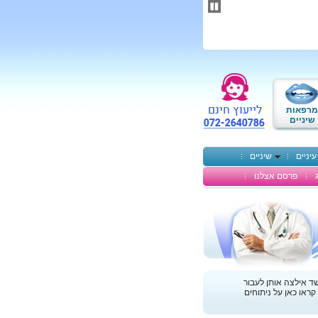
תחילתו
של
דף
אינטרנט,
לחץ
אנטר
כדי
לעבור
לאזור
מרפאות
תוכן
שיניים
מרכזי
עיניים
שיניים
פרסם אצלנו
ד אילצה אותן לעבור
קראו כאן על ניתוחים