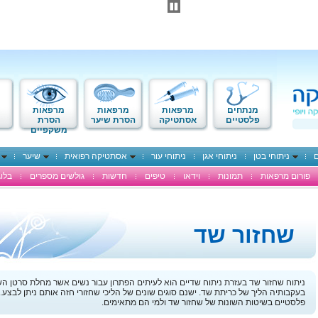
מנתחים
מרפאות
מרפאות
מרפאות
פלסטיים
אסתטיקה
הסרת שיער
הסרת
משקפיים
ם
ניתוחי בטן
ניתוחי אגן
ניתוחי עור
אסתטיקה רפואית
שיער
פורום מרפאות
תמונות
וידאו
טיפים
חדשות
גולשים מספרים
בלוג
שחזור שד
ניתוח שחזור שד בעזרת ניתוח שדיים הוא לעיתים הפתרון עבור נשים אשר מחלת סרטן הש
בעקבותיה הליך של כריתת שד. ישנם סוגים שונים של הליכי שחזורי חזה אותם ניתן לבצע. 
פלסטיים בשיטות השונות של שחזור שד ולמי הם מתאימים.