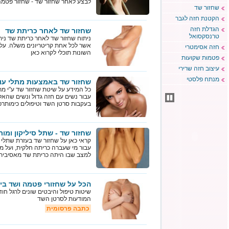
לבצע לאחר שחזור שד - שחזור פטמה
שחזור שד
הקטנת חזה לגבר
הגדלת חזה
שחזור שד לאחר כריתת שד
טרנסקסואל
ניתוח שחזור שד לאחר כריתת שד נית
אשר לכל אחת קריטריונים משלה. על 
חזה אסימטרי
השונות תוכלי לקרוא כאן
פטמות שקועות
עיצוב חזה שרירי
מנתח פלסטי
שחזור שד באמצעות מתלי עו
כל המידע על שיטת שחזור שד ע"י מת
עבור נשים עם חזה גדול ונשים שהאל
בעקבות סרטן השד וטיפולים כימותרפ
שחזור שד - שתל סיליקון ומו
קראי כאן על שחזור שד בעזרת שתלי ס
עבור מי שעברה כריתה חלקית, ועל מ
למצב שבו היתה כריתת שד מאסיבית
הכל על שחזורי פטמה ושד בי
שיטות טיפול והיבטים שונים לרגל חו
המודעות לסרטן השד
כתבה פרסומית