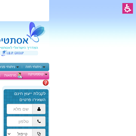
ניתוחי חזה
ניתוחי פני
קוסמטיקה
מרפאות
מתלבטים
הגעת
לתוכן
המרכזי,
באפשרותך
ללחוץ
אנטר
כדי
לדלג
לאזור