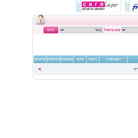
סוג טיפול
חפש
יישוב/עיר
וידאו
סיור
תמונות
המלצות
פרטים
זר