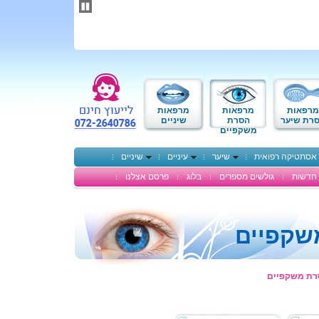
תחילתו
של
דף
אינטרנט,
לחץ
אנטר
כדי
לעבור
לאזור
מרפאות
מרפאות
מרפאות
תוכן
רת שיער
הסרת
שיניים
משקפיים
מרכזי
אסתטיקה רפואית
שיער
עיניים
שיניים
חדשות
גולשים מספרים
בלוג
פרסם אצלנו
שקפיים
רת משקפיים