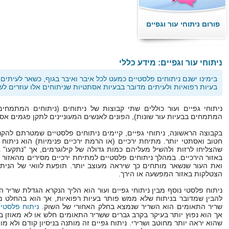
פורום ניתוחי עור וגפיים
ניתוחי עור וגפיים: מידע כללי
בימינו ישנם
ניתוחים פלסטיים
כמעט לכל איבר ואיבר בגוף, כשאר לעיתים 
בעיות רפואיות ולעיתים מדובר בבעיות אסתטיות שניתוחים אלו עוזרים לש
ניתוחי גפיים ועור כוללים שתי קבוצות של ניתוחים (ניתוחים המתמחים
המתמחים בבעיות עור שונות), הפונים לאנשים המעוניינים לתקן פגמים אס
בקבוצה הראשונה, ניתוחי גפיים, קיימים ניתוחים פלסטיים שמטרתם להקנו
חטוב ואסתטי יותר. מתיחת ירכיים (או הרמת ירכיים פנימיות) הוא ניתו
שהצליחו לרזות ולהשיל מעליהם כמות גדולה של קילוגרמים, אך "נתקעו" 
באזור הירכיים. במהלך ניתוחים פלסטיים למתיחת ירכיים מסירים מהאזור 
ואת העור שנשאר מותחים כך שיראה מעוצב יותר. תופעת לוואי של הנית
הצטלקות באזור המפשעה או הירך.
ניתוח פלסטי נוסף מבין ניתוחי גפיים ועור הוא הליך הנקרא הגדלת שריר 
להבין שמדובר בניתוח שלא ממש פותר בעיות רפואיות, אך הוא בהחלט 
שריר התאומים הוא השריר שנמצא בחלק האחורי של השוק.
ניתוח פלסטי
ז
אך הוא נפוץ יותר בעיקר בקרב גברים ששריר התאומים חלש או לא מאוזן בין
שהוא יראה יותר מחוטב ושרירי. ניתוח גפיים זה מותנה בניסיון קודם ולא מ