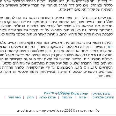
ידי דרכים יותר קונבנציונאליות, כמו ספורט. ניתוח פלסטי להגדלת שרי
כללית ובמהלכו מכניסים דרך החלק האחורי של הברך שתלים העשויים מסי
המראה של שריר תאומים לתפארת.
מהרגליים עוברים לידיים, אשר בשנים האחרונות נכנסו גם הם לתחום של
שלל ניתוחי גפיים ועור, זהו הניתוח היחיד המתמקד בידיים והוא נקרא ני
מכירים את המראה הלא מושך של עודפי עור רופפים הנתלים מהחלק הע
במתיחת ירכיים, גם כאן הניתוח מתבצע על ידי חיתוך של עור עודף ולאח
לקבלת מראה הדוק של הזרוע. לרוב, נותרות לאחר הניתוח מספר צלקות לאור
הניתוח הנפוץ ביותר בתחום ניתוחי גפיים ועור הוא דווקא ניתוח גפיים פ
יתר
, תופעה די נפוצה באוכלוסייה ומעיקה במיוחד, במיוחד באקלים הישראל
ממוקדת באזור אחד או בכמה אזורים, כיוון שבלוטות הזיעה קיימות במס
תופעה זו נגרמת כתוצאה מחוסר איזון בין כמות הזיעה המופרשת מהבלוטות ל
פעילות ספורטיבית. הביטוי החיצוני של הזעת יתר פוגע גם בהרגשת הנו
ולעיתים בחיי החברה שלו. טיפול יעיל ושכיח מהתחום של ניתוחים פלסטיי
הנקראים ETC ו ETS C, המבוצעים על ידי אנדוסקופיה, כלומר ה
מסויימים הקשורים לבלוטות הזיעה הבעייתיות. ניתוח פלסטי זה מוכח כי
הזעת יתר.
דלג מעל רכיב פייסבוק
מתכון לפנקייק
עוגיות שוקולד צי'פס לבן
|
|
|
ניתוחים פלסטיים
אודות
צור קשר
פרסם אצלנו
תקנון
מפת אתר
|
|
|
|
|
|
כל הזכויות שמורות © 2026, פורטל אסתטיקה – ניתוחים פלסטיים