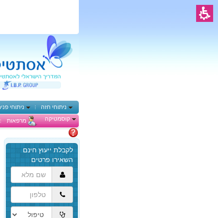
ניתוחי חזה
ניתוחי פני
קוסמטיקה
מרפאות
מתלבטים
הגעת
לתוכן
המרכזי,
באפשרותך
ללחוץ
אנטר
כדי
לדלג
לאזור