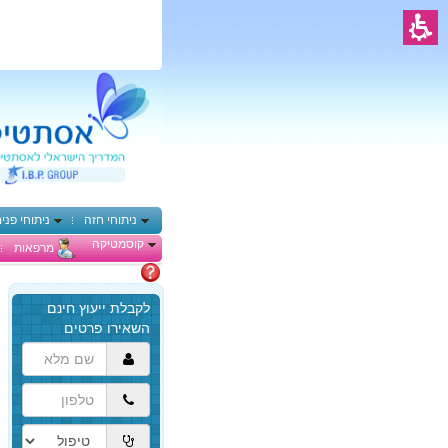
ניתוחי חזה
ניתוחי פני
קוסמטיקה
מרפאות
מתלבטים
הגעת
לתוכן
המרכזי,
באפשרותך
ללחוץ
אנטר
כדי
לדלג
לאזור