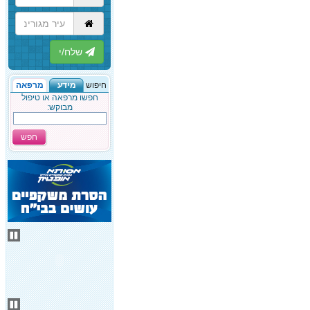
הבא
חיפוש
מידע
מרפאה
חפשו מרפאה או טיפול
מבוקש:
חפש