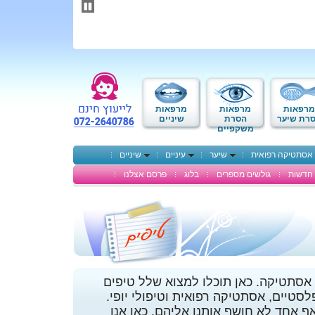
תחילתו
של
דף
אינטרנט,
לחץ
אנטר
כדי
לעבור
לאזור
מרפאות
מרפאות
מרפאות
תוכן
רת שיער
הסרת
שיניים
משקפיים
מרכזי
אסתטיקה רפואית
שיער
עיניים
שיניים
חדשות
גולשים מספרים
בלוג
פרסם אצלנו
אסתטיקה. כאן תוכלו למצוא שלל טיפים
לסטיים, אסתטיקה רפואית וטיפולי יופי.
ף אחד לא חושף אותנו אליהם. כאן אנו