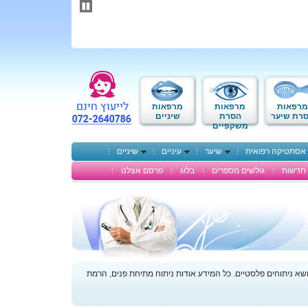
תחילתו
של
דף
אינטרנט,
לחץ
אנטר
כדי
לעבור
לאזור
מרפאות
מרפאות
מרפאות
תוכן
רת שיער
הסרת
שיניים
משקפיים
מרכזי
אסתטיקה רפואית
שיער
עיניים
שיניים
חדשות
גולשים מספרים
בלוג
פרסם אצלנו
 ניתוחים פלסטיים. כל המידע אודות ניתוח מתיחת פנים, הרמת