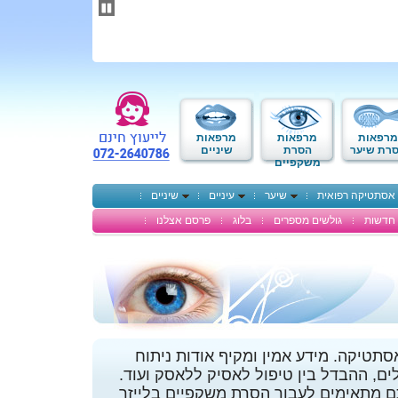
תחילתו
של
דף
אינטרנט,
לחץ
אנטר
כדי
לעבור
לאזור
מרפאות
מרפאות
מרפאות
תוכן
רת שיער
הסרת
שיניים
משקפיים
מרכזי
אסתטיקה רפואית
שיער
עיניים
שיניים
חדשות
גולשים מספרים
בלוג
פרסם אצלנו
תטיקה. מידע אמין ומקיף אודות ניתוח
לים, ההבדל בין טיפול לאסיק ללאסק ועוד.
 מתאימים לעבור הסרת משקפיים בלייזר