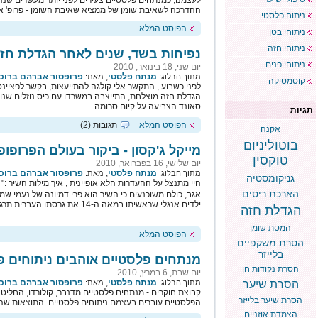
לעצמנו, כמנתחים פלסטיים צעירים לפני יותר מעשרים שנה
ההדרכה לשאיבת שומן של ממציא שאיבת השומן - פרופ' איל
ניתוח פלסטי
הפוסט המלא
ניתוחי בטן
ניתוחי חזה
נפיחות בשד, שנים לאחר הגדלת חז
ניתוחי פנים
יום שני, 18 בינואר, 2010
מנתח פלסטי
,
פרופסור אברהם ברוכי
מתוך הבלוג:
מאת:
קוסמטיקה
הגדלת חזה מוצלחת, התייצבה במשרדו עם כיס נוזלים שנוצ
סאונד הצביעה על קיום סרומה .
תגיות
הפוסט המלא
תגובות (2)
אקנה
בוטוליניום
מייקל ג'קסון - ביקור בעולם הפרופופ
טוקסין
יום שלישי, 16 בפברואר, 2010
מנתח פלסטי
,
פרופסור אברהם ברוכי
מתוך הבלוג:
מאת:
גניקומסטיה
היי מתנצל על ההעדרות הלא אופיינית , איך מילות השיר :" 
הארכת ריסים
אגב, כולם משוכנעים כי השיר הוא פרי דמיונה של נעמי שמר 
ילדים אנגלי שראשיתו במאה ה-14 את גרסתו העברית תרגמה וכתבה נעמי ב-1958.
הגדלת חזה
המסת שומן
הפוסט המלא
הסרת משקפיים
בלייזר
מנתחים פלסטיים אוהבים ניתוחים פ
הסרת נקודות חן
יום שבת, 6 במרץ, 2010
מנתח פלסטי
,
פרופסור אברהם ברוכי
הסרת שיער
מתוך הבלוג:
מאת:
קבוצת חוקרים - מנתחים פלסטיים מדנבר, קולורדו, החלי
הסרת שיער בלייזר
הפלסטיים עוברים בעצמם ניתוחים פלסטיים. התוצאות שהת
הצמדת אוזניים