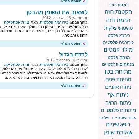
הפוסט המלא
הקטנת חזה
הקטנת חזה
לשאוב את השומן מהבטן
יום חמישי, 16 באוגוסט, 2012
הרמת חזה
כירורגיה פלסטית
,
צוות אסתטיקה
מתוך הבלוג:
מאת:
ככל שחולפים השנים, השומן בבטן הולך ומאבד מהמוצקות ש
טשטוש צלקות
או גם בלי קשר ללידה, הבטן נראית רפוסה ומהווה גורם מ
כירורג פלסטי
החופש והביטחון.
כירורגיה פלסטית
הפוסט המלא
מילוי קמטים
לרדת בגדול
מנתח פלסטי
יום שני, 18 בפברואר, 2013
מנתחים פלסטיים
כירורגיה פלסטית
,
צוות אסתטיקה
מתוך הבלוג:
מאת:
"לרדת בגדול" זה לא רק שם של תוכנית טלויזיה, זהו חלומו
מתיחת בטן
ולפעמים גם של כאלו שלא. מי מאתנו לא היה רוצה להביט
רזה וחטוב, בלי תוספות מיותרות וקימורים לא מחמיאים.
מתיחת פנים
הפוסט המלא
ניתוח אוזניים
ניתוח אף
ניתוחי הרזיה
ניתוחים פלסטיים
עיבוי שפתיים
פילינג
רופא שיניים
שאיבת שומן