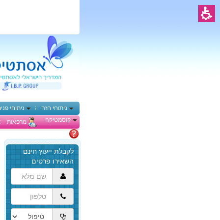
ניתוחי חזה
ניתוחי פני
קוסמטיקה
מרפאות
מתלבטים
הגעת
לתוכן
המרכזי,
באפשרותך
ללחוץ
אנטר
כדי
לדלג
לאזור