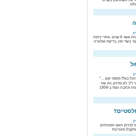
, עת השתתפנו בקורסי
וז.
ה
ן
לפני כשבוע , התקשר אלי קולגה להתייעצות, בקשר לפציינטית אשר 6 שנים ,אחרי ניתוח
ר בשד ימין .בדיקת אולטרה
ול
ן
הכל בגלל מסמר קטן ... "
ז"ל, לא מדויק ,זהו שיר
לסטיים?
ן
טה לבדוק האם המנתחים
קבלו מעניינות