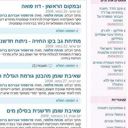
פוסטים אחרונים
ובמקום הראשון - דוז פואה
עינב חדד, הזוכה
יום שישי, 15 במאי, 2009
בתחרות של ד"ר
מנתח פלסטי
,
פרופסור אברהם ברוכי
מתוך הבלוג:
מאת:
וינברגר מספרת על
חוויתה
הפרוצדורות הפופולאריות ביותר בכירורגיה קוסמטית:
06/08/2013
סיליקון – לא רק
הפוסט המלא
בחזה! עיבוי שפתיים
בסיליקון
מתיחת גב בקו החזיה - ניתוח חדשני RA LINE LIFT
13/05/2013
יום שישי, 22 במאי, 2009
האיגוד הישראלי
מנתח פלסטי
,
פרופסור אברהם ברוכי
מתוך הבלוג:
מאת:
לכירורגיה פלסטית
בשורה משמחת לבעלות עודפי עור ושומן בגב עליון ומרכזי -
29/04/2013
הניתוח בחזיה.
ניתוח הצמדת אוזניים
הפוסט המלא
תגובות (1)
- להפטר מאוזניי
הפייפר
15/04/2013
שאיבת שומן מהבטן גורמת הגדלת ח
ניתוח אף ללא
יום רביעי, 27 במאי, 2009
ניתוח?!
מנתח פלסטי
,
פרופסור אברהם ברוכי
מתוך הבלוג:
מאת:
02/04/2013
מאז פיתוח שאיבת השומן בשנות השמונים, הופיעו דיווחים 
חזה לאחר שאיבת שומן. מחקר יסודי וממוקד מוכיח שיש דבר
קטגוריות
הפוסט המלא
אסתטיקה רפואית
שאיבת שומן חדשנית בסילון מים
טיפולי עיניים
יום שבת, 14 בנובמבר, 2009
מנתח פלסטי
,
פרופסור אברהם ברוכי
מתוך הבלוג:
מאת:
טיפולי שיניים
קצב התפתחות הטכניקות לשאיבת השומן גובר בצורה מסחר
טיפולי שיער