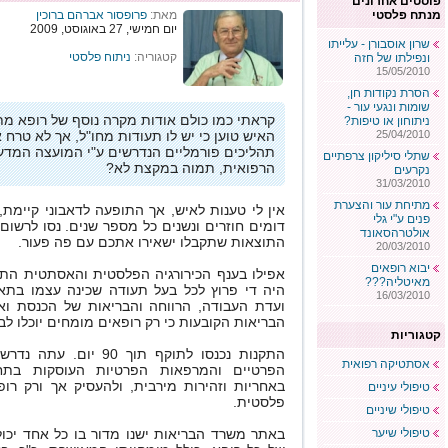
פוסטים אחרונים
מנתח פלסטי
מאת:
פרופסור אברהם ברוכין
יום חמישי, 27 באוגוסט, 2009
שרון אוסבורן - עלייתו
קטגוריה:
ניתוח פלסטי
ונפילתו של חזה
15/05/2010
הסרת נקודות חן,
שומות ונגעי עור -
קראתי כמו כולם אודות מקרה נוסף של רופא מת
ניתוחון או טיפות?
25/04/2010
האיש טוען כי יש לו תעודות מחו"ל, אך לא טרח א
תהליכים פורמליים הנדרשים ע"י המועצה המד
שתלי סיליקון צרפתיים
הרפואית, תמוה במקצת לא?
נקרעים
31/03/2010
מתיחת עור והצערת
אין לי טענות לאיש, אך התופעה לדאבוני קיימת,
פנים ע"י גלי
דומים חוזרים ונשנים כל מספר שנים. נסו לרשום 
אולטרהסאונד
התוצאות שתקבלו ישאירו אתכם עם פה פעור.
20/03/2010
יבוא רופאים
אפילו בענף הכירורגיה הפלסטית והאסתטית התו
מאיטליה???
היה די פרוץ לכל בעל תעודה שכינה עצמו בת
16/03/2010
ועדת העבודה, הרווחה והבריאות של הכנסת ו
הבריאות הקובעות כי רק רופאים מומחים יוכלו ל
קטגוריות
התקנות נכנסו לתוקף תוך 90
אסתטיקה רפואית
הפרטיים והמרפאות הפרטיות העוסקות בתח
באחריות וזהירות מירבית, ולהעסיק אך ורק רופ
טיפולי עיניים
פלסטית.
טיפולי שיניים
טיפולי שיער
באתר משרד הבריאות ישנו מדור בו כל אחד יכו