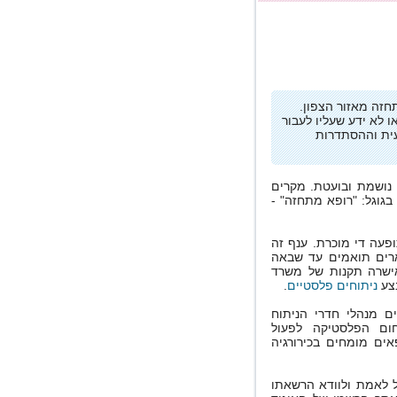
חזה מאזור הצפון.
ו לא ידע שעליו לעבור
עית וההסתדרות
 נושמת ובועטת. מקרים
בגוגל: "רופא מתחזה" -
פעה די מוכרת. ענף זה
ארים תואמים עד שבאה
אישרה תקנות של משרד
בצע
ניתוחים פלסטיים
.
 יום. עתה נדרשים מנהלי חדרי הניתוח
ום הפלסטיקה לפעול
אים מומחים בכירורגיה
ל לאמת ולוודא הרשאתו