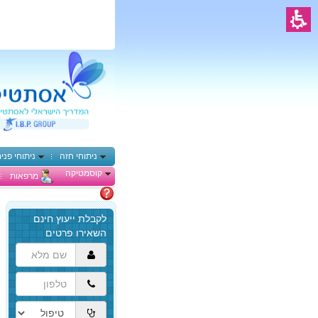
ניתוחי חזה
ניתוחי פני
קוסמטיקה
מרפאות
מתלבטים
הגעת
לתוכן
המרכזי,
באפשרותך
ללחוץ
אנטר
כדי
לדלג
לאזור