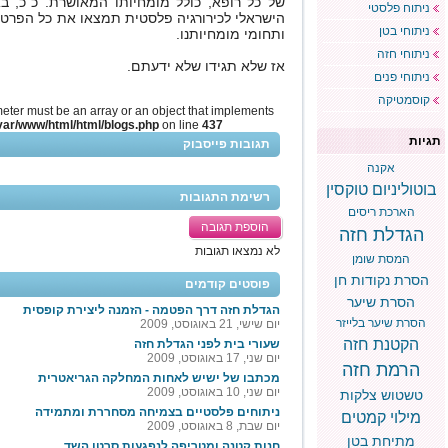
של כל רופא, כולל מומחיותו המאושרת. כ"כ, ב
ניתוח פלסטי
הישראלי לכירורגיה פלסטית תמצאו את כל הפרטים
ניתוחי בטן
ותחומי מומחיותנו.
ניתוחי חזה
אז שלא תגידו שלא ידעתם.
ניתוחי פנים
קוסמטיקה
meter must be an array or an object that implements
var/www/html/html/blogs.php
on line
437
תגיות
תגובות פייסבוק
אקנה
בוטוליניום טוקסין
רשימת התגובות
הארכת ריסים
הוספת תגובה
הגדלת חזה
לא נמצאו תגובות
המסת שומן
הסרת נקודות חן
פוסטים קודמים
הסרת שיער
הגדלת חזה דרך הפטמה - הזמנה ליצירת קופסית
הסרת שיער בלייזר
יום שישי, 21 באוגוסט, 2009
הקטנת חזה
שעורי בית לפני הגדלת חזה
יום שני, 17 באוגוסט, 2009
הרמת חזה
מכתבו של ישיש לאחות המחלקה הגריאטרית
יום שני, 10 באוגוסט, 2009
טשטוש צלקות
ניתוחים פלסטיים בצמיחה מסחררת ומתמידה
מילוי קמטים
יום שבת, 8 באוגוסט, 2009
מתיחת בטן
חנות קטנה ומטריפה לנפגעות סרטן השד