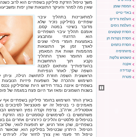
משך טיפול הזרקת סיליקון בשפתיים הוא לרוב כשנה
המסת שומן
שאין מה למהר והעיקר התוצאות שהן יפות ומשביעות 
באדי טייט
למתעניינות בתהליך עיבוי
העלמת ורידים
שפתיים בסיליקון נזכיר שלא
העלמת נימים
מדובר בשינוי במטה קסם.
אומנם תהליך עיבוי השפתיים
הסרת קעקועים
הוא הדרגתי ומתבצע
הסרת נקודות חן
באמצעות חומרי מילוי שונים
הסרת כתמים
לאורך זמן אך התוצאות
מהממות ושוות את המאמץ.
מיזותרפיה
סוג החומר ואורך התהליך
טשטוש צלקות
נקבע תוך התחשבות
אקנה
בהעדפותייך ומותאם למבנה
קנדידה
השפה שלך. לאחר הנפיחות
הראשונית השפה חוזרת לתחושה רגילה, וניתן לח
פטרת
השימוש וההכרה של השפעות פיזיות הנובעות 
בשפתיים איננה בגדר חידוש היות שהסיליקון נכנס
בשנות השמונים ומאז ועד היום פצח במגמה של פופו
בארץ הותר השימוש בחומר סיליקון בשפתיים אף ע
מאמינים כי בטיפול זה יש פוטנציאל לסיבוכים בר
אוסטרליה, ארה"ב, צרפת וקנדה נפוץ השימוש הבריא
משתמשים בו לשימושים קוסמטיים כמו הזרקת סי
בטיפולים פלסטיים והליכים כירורגיים אחרים גם ב
בשפתיים, שהן אזור רגיש, יש תופעות לוואי, שלרוב
הטיפול. היתרון שבטיפול בסיליקון הוא, שכאשר ה
טיפול חד פעמי ואין צורך לחזור עליו. לעיתים 