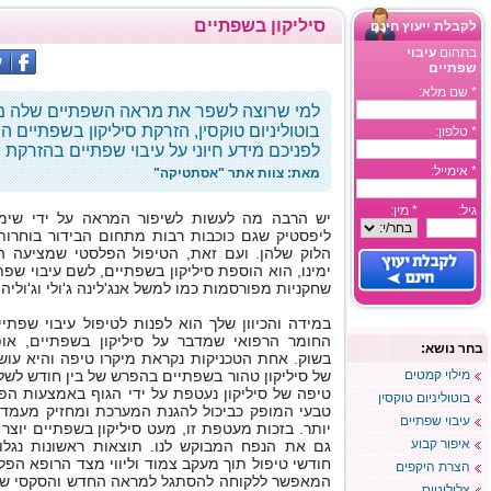
סיליקון בשפתיים
לקבלת ייעוץ חינם
בתחום
עיבוי
שפתיים
* שם מלא:
למי שרוצה לשפר את מראה השפתיים שלה מבל
בוטוליניום טוקסין, הזרקת סיליקון בשפתיים היא
* טלפון:
לפניכם מידע חיוני על עיבוי שפתיים בהזרקת ס
* אימייל:
מאת: צוות אתר "אסתטיקה"
גיל:
* מין:
יש הרבה מה לעשות לשיפור המראה על ידי שימוש 
ליפסטיק שגם כוכבות רבות מתחום הבידור בוחרות
הלוק שלהן. ועם זאת, הטיפול הפלסטי שמציעה 
ימינו, הוא הוספת סיליקון בשפתיים, לשם עיבוי שפת
שחקניות מפורסמות כמו למשל אנג'לינה ג'ולי וג'וליה
במידה והכיוון שלך הוא לפנות לטיפול עיבוי שפתי
החומר הרפואי שמדבר על סיליקון בשפתיים, אופ
בחר נושא:
מילוי קמטים
של סיליקון טהור בשפתיים בהפרש של בין חודש לשל
טיפה של סיליקון נעטפת על ידי הגוף באמצעות הפ
בוטוליניום טוקסין
טבעי המופק כביכול להגנת המערכת ומחזיק מעמד 
עיבוי שפתיים
יותר. בזכות מעטפת זו, מעט סיליקון בשפתיים יוצר 
איפור קבוע
גם את הנפח המבוקש לנו. תוצאות ראשונות נגלו
חודשי טיפול תוך מעקב צמוד וליווי מצד הרופא הפלס
הצרת היקפים
המאפשר ללקוחה להסתגל למראה החדש והסקסי של
צלוליטיס