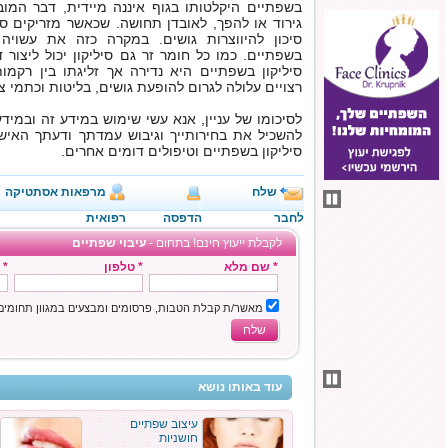
בשפתיים היקלטותו בגוף איננה מיידית, דבר המו
גירוד או להפך, לאובדן תחושה. שכאשר מזריקים סי
סיכון להיווצרות גושים. במקרה כזה את עשויה
בשפתיים. כמו כל חומר זר גם סיליקון יכול ליצור ד
סיליקון בשפתיים היא נדירה אך זליגתו בין רקמו
רצויים עלולה לגרום להופעת גושים, בליטות וכתמי צ
לסיכומו של עניין, אנא עשי שימוש במידע זה ובמיד
להשכיל את בחירותייך וגיבוש עמדתך ודעתך האיש
סיליקון בשפתיים וטיפולים דומים אחרים.
שלח
מרפאות אסתטיקה
לחבר
הדפסה
רפואית
לקבלת ייעוץ חינם! בתחום -
עיבוי שפתיים
* שם מלא
* טלפון
* 
מאשר/ת קבלת הטבות, פרסומים ומבצעים במגוון תחומי
שלח
עוד באותו נושא
עיצוב שפתיים
חושניות