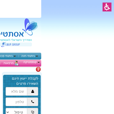
ניתוחי חזה
ניתוחי פני
קוסמטיקה
מרפאות
מתלבטים
הגעת
לתוכן
המרכזי,
באפשרותך
ללחוץ
אנטר
כדי
לדלג
לאזור