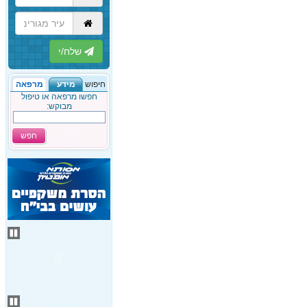
הבא
חיפוש
מידע
מרפאה
חפשו מרפאה או טיפול
מבוקש:
חפש