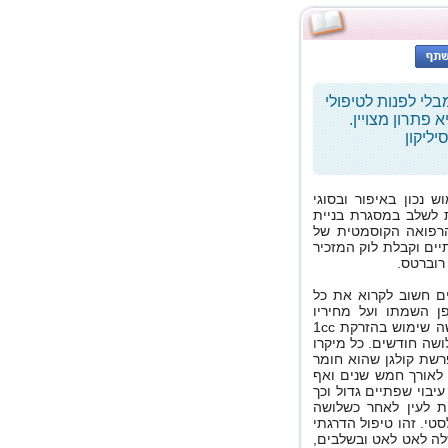
י לפנות לטיפולי
 פתרון מצויין.
יליקון
נכון באיפור ובסוגי
 לשלב במסגרת בניית
הרפואה הקוסמטית של
יים וקבלת לוק המזכיר
 רוברטס.
ים חשוב לקרוא את כל
ן השמתו ועל מחיריו
בשוק. אחת הטכניקות נקראת מיקרו טיפה והיא עושה שימוש בהזרקת 1cc
ושה חודשים. כל מיקרו
רשת קולגן שהוא חומר
לאורך חמש שנים ואף
עיבוי שפתיים גדול וכך
ת לעין לאחר כשלושה
טי. זהו טיפול הדרגתי
ה לאט לאט ובשלבים,