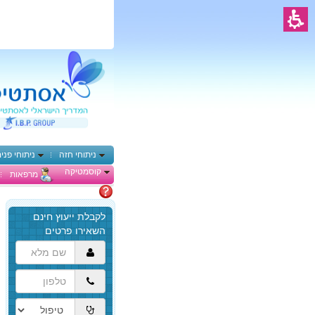
ניתוחי חזה
ניתוחי פני
קוסמטיקה
מרפאות
מתלבטים
הגעת
לתוכן
המרכזי,
באפשרותך
ללחוץ
אנטר
כדי
לדלג
לאזור