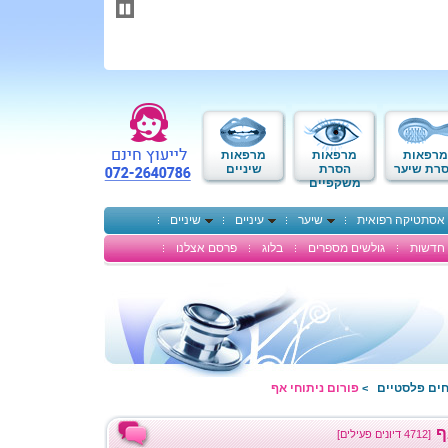
תחילתו
של
דף
אינטרנט,
לחץ
אנטר
כדי
לעבור
לאזור
מרפאות
מרפאות
מרפאות
תוכן
רת שיער
הסרת
שיניים
משקפיים
מרכזי
אסתטיקה רפואית
שיער
עיניים
שיניים
חדשות
גולשים מספרים
בלוג
פרסם אצלנו
חים פלסטיים
פורום ניתוחי אף
>
ף
[4712 דיונים פעילים]