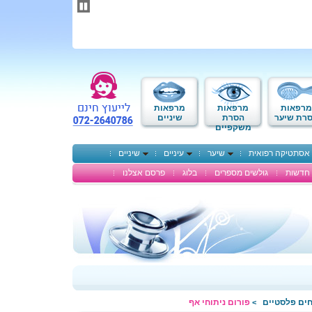
תחילתו
של
דף
אינטרנט,
לחץ
אנטר
כדי
לעבור
לאזור
מרפאות
מרפאות
מרפאות
תוכן
רת שיער
הסרת
שיניים
משקפיים
מרכזי
אסתטיקה רפואית
שיער
עיניים
שיניים
חדשות
גולשים מספרים
בלוג
פרסם אצלנו
חים פלסטיים
פורום ניתוחי אף
>