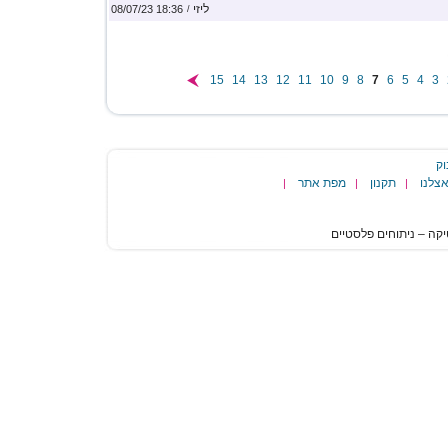
ליזי
18:36 08/07/23
/
15
14
13
12
11
10
9
8
7
6
5
4
3
וק
צלנו
תקנון
מפת אתר
|
|
|
הגעת
לסוף
דף:
פורום
ניתוחי
אף
-
עמוד
6
באפשרותך