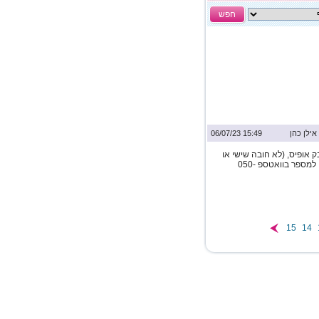
חפש
אילן כהן
15:49 06/07/23
ק אופיס, (לא חובה שישי או
שבת) שכר מ-250 עד 650 ש"ח ליום, ניתן לשלוח קורות חיים למספר בוואטספ 050-
15
14