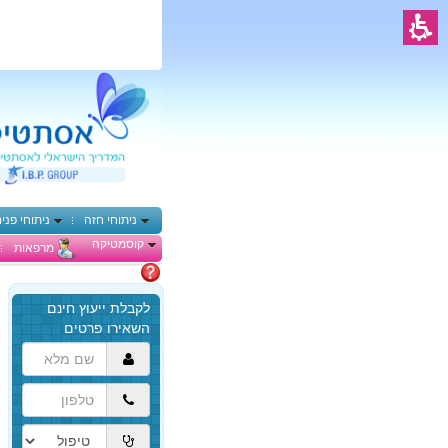
ניתוחי חזה
ניתוחי פני
קוסמטיקה
מרפאות
מתלבטים
הגעת
לתוכן
המרכזי,
באפשרותך
ללחוץ
אנטר
כדי
לדלג
לאזור