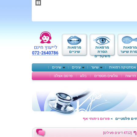
תחילתו
של
דף
אינטרנט,
לחץ
אנטר
כדי
לעבור
לאזור
מרפאות
מרפאות
מרפאות
תוכן
רת שיער
הסרת
שיניים
משקפיים
מרכזי
אסתטיקה רפואית
שיער
עיניים
שיניים
חדשות
גולשים מספרים
בלוג
פרסם אצלנו
חים פלסטיים
פורום ניתוחי אף
>
ף
[4712 דיונים פעילים]