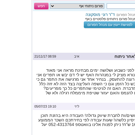
חפש
ד"ר רוני מוסקונה
נהל הפורום:
נהל פורום ניתוחים פלסטיים באף
לפגישת ייעוץ עם מנהל הפורום
איב
08:59 21/11/17
לפני כשבוע ושלושה ימים.מבחינת מראה אני מאוד
ורא מציק לי במנהרות האף יש לי דם יבש או תפרים אני
רוצה להתעסק.. בנחיר אחד אני מרגישה את התפר גם כי
ש כל הזמן וגם כי השפה העליןנה בצד הזה לא זזה כלל
מדברת. האם זה לגיטימי שהתפרים כל כך מפריעים?
 להנמס והאם יעזור שטיפת מיממלח רגילה ולא של
ליזי
19:10 05/07/23
ים/ות לחברת שיווק גדולה! העבודה היא בהזנת תוכן
ניסיון כלשהו! שעות עבודה לפי בחירתכם השכר הממוצע