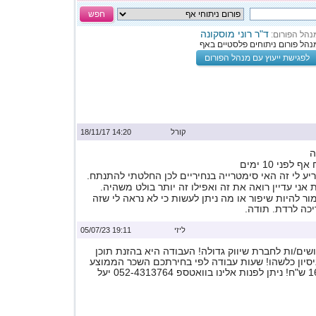
חפש
ד"ר רוני מוסקונה
נהל הפורום:
נהל פורום ניתוחים פלסטיים באף
לפגישת ייעוץ עם מנהל הפורום
קורל
14:20 18/11/17
ה
פני 10 ימים
ע לי זה האי סימטרייה בנחיריים לכן החלטתי להתנתח.
אני עדיין רואה את זה ואפילו זה יותר בולט משהיה.
ר להיות שיפור או מה ניתן לעשות כי לא נראה לי שזה
כה לרדת. תודה.
ליזי
19:11 05/07/23
ים/ות לחברת שיווק גדולה! העבודה היא בהזנת תוכן
ניסיון כלשהו! שעות עבודה לפי בחירתכם השכר הממוצע