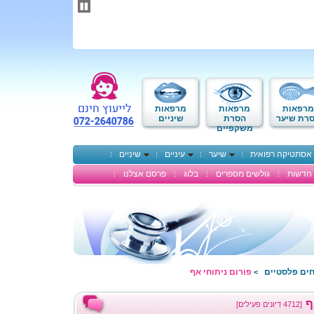
תחילתו
של
דף
אינטרנט,
לחץ
אנטר
כדי
לעבור
לאזור
מרפאות
מרפאות
מרפאות
תוכן
רת שיער
הסרת
שיניים
משקפיים
מרכזי
אסתטיקה רפואית
שיער
עיניים
שיניים
חדשות
גולשים מספרים
בלוג
פרסם אצלנו
חים פלסטיים
פורום ניתוחי אף
>
ף
[4712 דיונים פעילים]