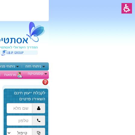
ניתוחי חזה
ניתוחי פני
קוסמטיקה
מרפאות
מתלבטים
הגעת
לתוכן
המרכזי,
באפשרותך
ללחוץ
אנטר
כדי
לדלג
לאזור