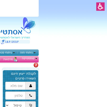
ניתוחי חזה
ניתוחי פני
קוסמטיקה
מרפאות
מתלבטים
הגעת
לתוכן
המרכזי,
באפשרותך
ללחוץ
אנטר
כדי
לדלג
לאזור