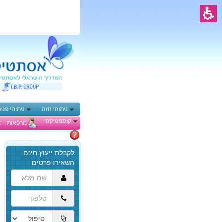
ניתוחי חזה
ניתוחי פני
קוסמטיקה
מרפאות
מתלבטים
הגעת
לתוכן
המרכזי,
באפשרותך
ללחוץ
אנטר
כדי
לדלג
לאזור