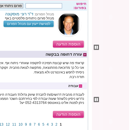
חיפוש
בפורום:
ד"ר רוני מוסקונה
מנהל הפורום:
מנהל פורום ניתוחים פלסטיים באף
לפגישת ייעוץ עם מנהל הפורום
הוספת הודעה
עזרה דחופה בבקשה
קראתי פה שיש קבוצת תמיכה לתקופה שאחרי ניתוח אף. איך
אני כל כך מדוכאת מהתוצאה, מתקשה לצאת מהבית. זקוקה ל
ניסיתי לחפש באינטרנט ולא מצאתי.
תודה רבה.
עבודה
לעבודה מהבית דרושים/ות לחברת שיווק גדולה! העבודה היא ב
ניתן לפנות אלינו בוואטספ 052-4313764 יעל
הוספת הודעה
13
12
11
10
9
8
7
6
5
4
3
2
1