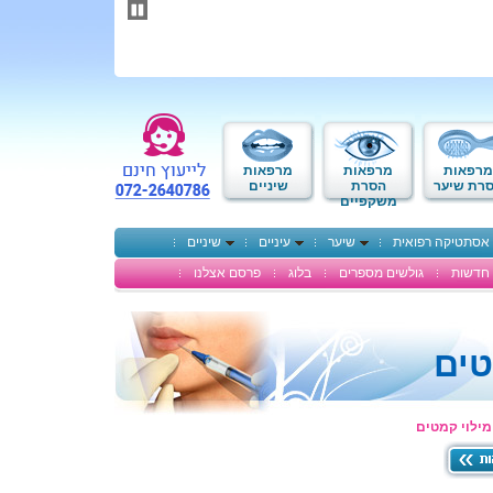
תחילתו
של
דף
אינטרנט,
לחץ
אנטר
כדי
לעבור
לאזור
מרפאות
מרפאות
מרפאות
תוכן
רת שיער
הסרת
שיניים
משקפיים
מרכזי
אסתטיקה רפואית
שיער
עיניים
שיניים
חדשות
גולשים מספרים
בלוג
פרסם אצלנו
טים
ילוי קמטים