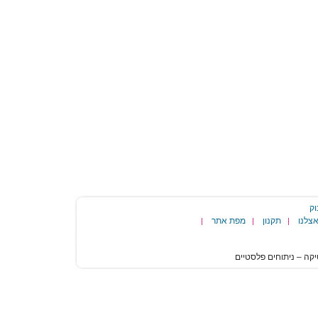
וק
צלנו
תקנון
מפת אתר
|
|
|
הגעת
לסוף
דף: