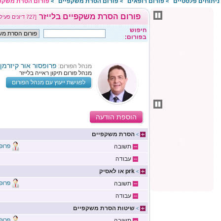
ניתוחים פלסטיים
פורום רופאים
פורום הסרת משקפיים
פורום הסרת משקפי
>
>
>
פורום הסרת משקפיים בלייזר
[727 דיונים פעילים]
חיפוש
בפורום:
פרופסור אור קיזרמן
מנהל הפורום:
מנהל פורום תיקון ראייה בלייזר
לפגישת ייעוץ עם מנהל הפורום
הוספת הודעה
הסרת משקפיים
>
פרופס
תשובה
עבודה
prk או לאסיק
>
פרופס
תשובה
עבודה
שיטות הסרת משקפיים
>
פרופס
תשובה