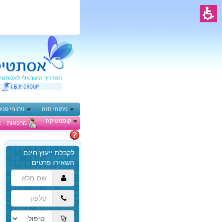
ניתוחי חזה
ניתוחי פני
קוסמטיקה
מרפאות
מתלבטים
הגעת
לתוכן
המרכזי,
באפשרותך
ללחוץ
אנטר
כדי
לדלג
לאזור