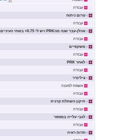
עבודה
טרום ניתוח
>
עבודה
אהלן-עבר שנה מהPRK ויש לי 0.75+ בשתי העיניים...
>
עבודה
משקפיים
>
עבודה
לאחר PRK
>
עבודה
צילינדר
>
אשמח למענה
עבודה
תיקון השתלת קרנית
>
עבודה
לגבי עלייה במספר
>
עבודה
חדות ראיה
>