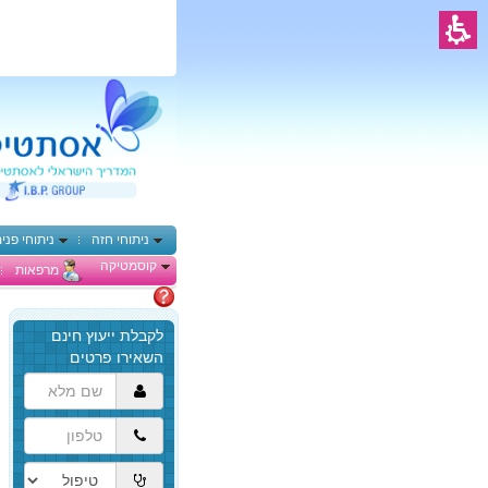
ניתוחי חזה
ניתוחי פני
קוסמטיקה
מרפאות
מתלבטים
הגעת
לתוכן
המרכזי,
באפשרותך
ללחוץ
אנטר
כדי
לדלג
לאזור