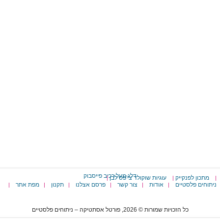
דלג מעל רכיב פייסבוק
מתכון לפנקייק
עוגיות שוקולד צי'פס לבן
|
|
|
ניתוחים פלסטיים
אודות
צור קשר
פרסם אצלנו
תקנון
מפת אתר
|
|
|
|
|
|
כל הזכויות שמורות © 2026, פורטל אסתטיקה – ניתוחים פלסטיים