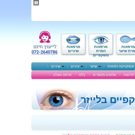
תחילתו
של
דף
אינטרנט,
לחץ
אנטר
כדי
לעבור
לאזור
מרפאות
מרפאות
מרפאות
תוכן
רת שיער
הסרת
שיניים
משקפיים
מרכזי
אסתטיקה רפואית
שיער
עיניים
שיניים
חדשות
גולשים מספרים
בלוג
פרסם אצלנו
יים בלייזר