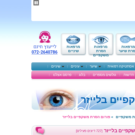
תחילתו
של
דף
אינטרנט,
לחץ
אנטר
כדי
לעבור
לאזור
מרפאות
מרפאות
מרפאות
תוכן
רת שיער
הסרת
שיניים
משקפיים
מרכזי
אסתטיקה רפואית
שיער
עיניים
שיניים
חדשות
גולשים מספרים
בלוג
פרסם אצלנו
יים בלייזר
ת משקפיים
פורום הסרת משקפיים בלייזר
>
קפיים בלייזר
[727 דיונים פעילים]