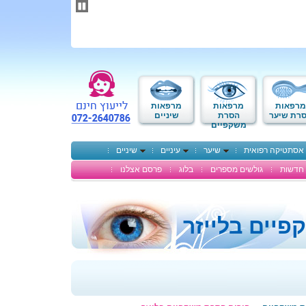
תחילתו
של
דף
אינטרנט,
לחץ
אנטר
כדי
לעבור
לאזור
מרפאות
מרפאות
מרפאות
תוכן
רת שיער
הסרת
שיניים
משקפיים
מרכזי
אסתטיקה רפואית
שיער
עיניים
שיניים
חדשות
גולשים מספרים
בלוג
פרסם אצלנו
יים בלייזר