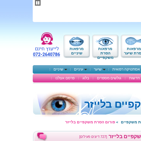
תחילתו
של
דף
אינטרנט,
לחץ
אנטר
כדי
לעבור
לאזור
מרפאות
מרפאות
מרפאות
תוכן
רת שיער
הסרת
שיניים
משקפיים
מרכזי
אסתטיקה רפואית
שיער
עיניים
שיניים
חדשות
גולשים מספרים
בלוג
פרסם אצלנו
יים בלייזר
ת משקפיים
פורום הסרת משקפיים בלייזר
>
קפיים בלייזר
[727 דיונים פעילים]