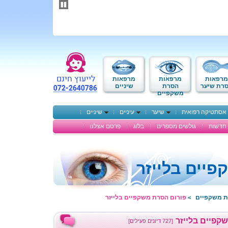
תחילתו
של
דף
אינטרנט,
לחץ
אנטר
כדי
לעבור
לאזור
מרפאות
מרפאות
מרפאות
תוכן
רת שיער
הסרת
שיניים
משקפיים
מרכזי
אסתטיקה רפואית
שיער
עיניים
שיניים
חדשות
גולשים מספרים
בלוג
פרסם אצלנו
יים בלייזר
ת משקפיים
פורום הסרת משקפיים בלייזר
>
קפיים בלייזר
[727 דיונים פעילים]