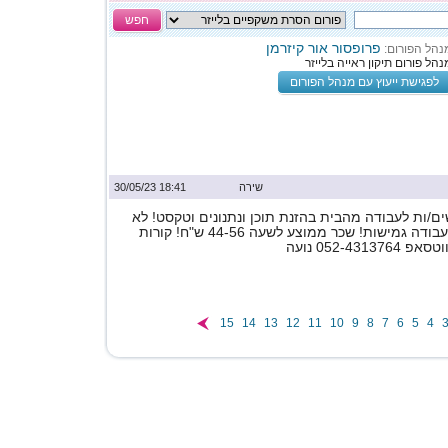
חפש
פרופסור אור קיזרמן
נהל הפורום:
נהל פורום תיקון ראייה בלייזר
לפגישת ייעוץ עם מנהל הפורום
שירה
18:41 30/05/23
ם/ות לעבודה מהבית בהזנת תוכן ונתנונים וטקסט! לא
נדרש ניסיון! שעות עבודה גמישות! שכר ממוצע לשעה 44-56 ש"ח! קורות
052-431 נועה
15
14
13
12
11
10
9
8
7
6
5
4