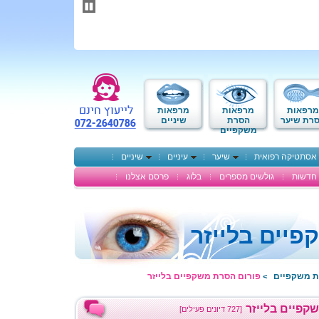
תחילתו
של
דף
אינטרנט,
לחץ
אנטר
כדי
לעבור
לאזור
מרפאות
מרפאות
מרפאות
תוכן
רת שיער
הסרת
שיניים
משקפיים
מרכזי
אסתטיקה רפואית
שיער
עיניים
שיניים
חדשות
גולשים מספרים
בלוג
פרסם אצלנו
יים בלייזר
ת משקפיים
פורום הסרת משקפיים בלייזר
>
קפיים בלייזר
[727 דיונים פעילים]