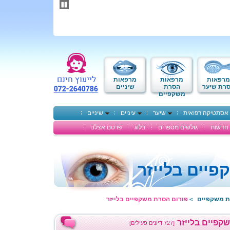
תחילתו
של
דף
אינטרנט,
לחץ
אנטר
כדי
לעבור
לאזור
מרפאות
מרפאות
מרפאות
תוכן
רת שיער
הסרת
שיניים
משקפיים
מרכזי
אסתטיקה רפואית
שיער
עיניים
שיניים
חדשות
גולשים מספרים
בלוג
פרסם אצלנו
יים בלייזר
ת משקפיים
פורום הסרת משקפיים בלייזר
>
קפיים בלייזר
[727 דיונים פעילים]