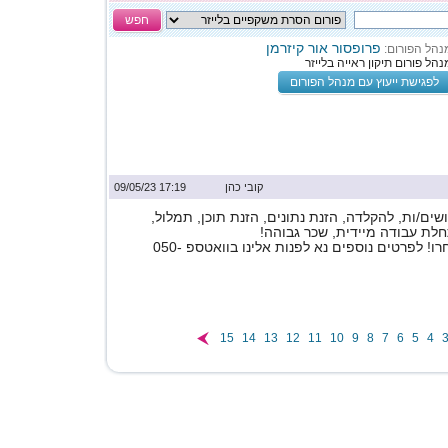
חפש
פרופסור אור קיזרמן
נהל הפורום:
נהל פורום תיקון ראייה בלייזר
לפגישת ייעוץ עם מנהל הפורום
קובי כהן
17:19 09/05/23
ים/ות, להקלדה, הזנת נתונים, הזנת תוכן, תמלול,
לת עבודה מיידית, שכר גבוהה!
תלוי במשרה שתבחרו! לפרטים נוספים נא לפנות אלינו בוואטספ 050-
15
14
13
12
11
10
9
8
7
6
5
4