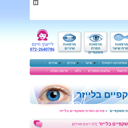
תחילתו
של
דף
אינטרנט,
לחץ
אנטר
כדי
לעבור
לאזור
מרפאות
מרפאות
מרפאות
תוכן
רת שיער
הסרת
שיניים
משקפיים
מרכזי
אסתטיקה רפואית
שיער
עיניים
שיניים
חדשות
גולשים מספרים
בלוג
פרסם אצלנו
יים בלייזר
ת משקפיים
פורום הסרת משקפיים בלייזר
>
קפיים בלייזר
[727 דיונים פעילים]