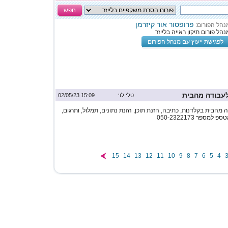
חפש
פרופסור אור קיזרמן
נהל הפורום:
נהל פורום תיקון ראייה בלייזר
לפגישת ייעוץ עם מנהל הפורום
לעבודה מהבית
טלי לוי
15:09 02/05/23
מהבית בקלדנות, כתיבה, הזנת תוכן, הזנת נתונים, תמלול, ותרגום,
ספר 050-2322173
15
14
13
12
11
10
9
8
7
6
5
4