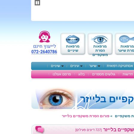
תחילתו
של
דף
אינטרנט,
לחץ
אנטר
כדי
לעבור
לאזור
מרפאות
מרפאות
מרפאות
תוכן
רת שיער
הסרת
שיניים
משקפיים
מרכזי
אסתטיקה רפואית
שיער
עיניים
שיניים
חדשות
גולשים מספרים
בלוג
פרסם אצלנו
יים בלייזר
ת משקפיים
פורום הסרת משקפיים בלייזר
>
קפיים בלייזר
[727 דיונים פעילים]