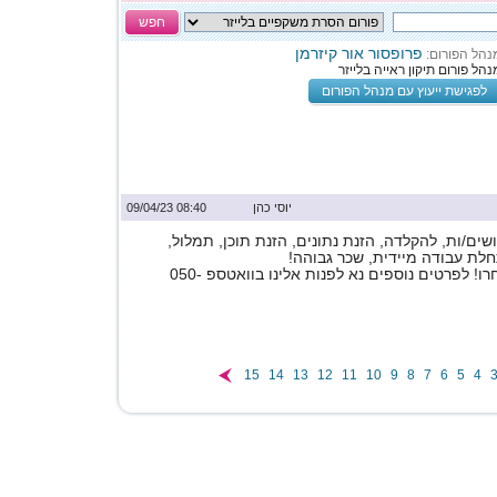
חפש
פרופסור אור קיזרמן
נהל הפורום:
נהל פורום תיקון ראייה בלייזר
לפגישת ייעוץ עם מנהל הפורום
יוסי כהן
08:40 09/04/23
ים/ות, להקלדה, הזנת נתונים, הזנת תוכן, תמלול,
לת עבודה מיידית, שכר גבוהה!
תלוי במשרה שתבחרו! לפרטים נוספים נא לפנות אלינו בוואטספ 050-
15
14
13
12
11
10
9
8
7
6
5
4