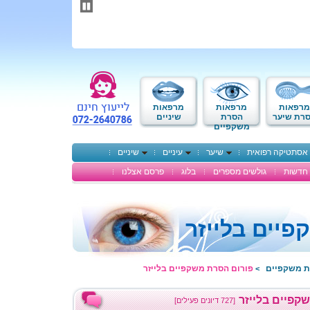
תחילתו
של
דף
אינטרנט,
לחץ
אנטר
כדי
לעבור
לאזור
מרפאות
מרפאות
מרפאות
תוכן
רת שיער
הסרת
שיניים
משקפיים
מרכזי
אסתטיקה רפואית
שיער
עיניים
שיניים
חדשות
גולשים מספרים
בלוג
פרסם אצלנו
יים בלייזר
ת משקפיים
פורום הסרת משקפיים בלייזר
>
קפיים בלייזר
[727 דיונים פעילים]