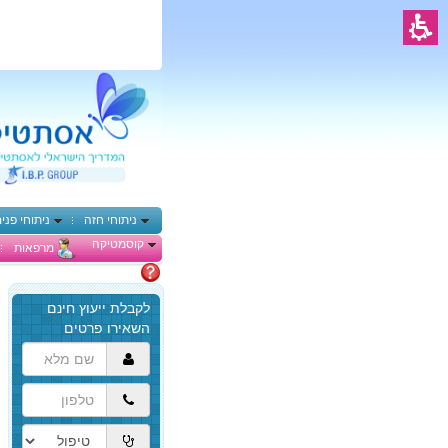
ניתוחי חזה
ניתוחי פני
קוסמטיקה
מרפאות
מתלבטים
הגעת
לתוכן
המרכזי,
באפשרותך
ללחוץ
אנטר
כדי
לדלג
לאזור