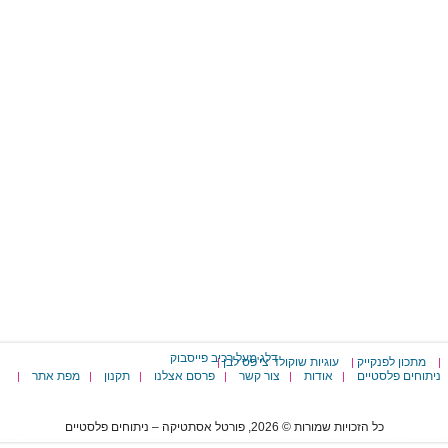
דלג מעל רכיב פייסבוק
מתכון לפנקייק
עוגיות שוקולד צי'פס לבן
|
|
|
ניתוחים פלסטיים
אודות
צור קשר
פרסם אצלנו
תקנון
מפת אתר
|
|
|
|
|
|
כל הזכויות שמורות © 2026, פורטל אסתטיקה – ניתוחים פלסטיים