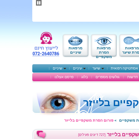
תחילתו
של
דף
אינטרנט,
לחץ
אנטר
כדי
לעבור
לאזור
מרפאות
מרפאות
מרפאות
תוכן
רת שיער
הסרת
שיניים
משקפיים
מרכזי
אסתטיקה רפואית
שיער
עיניים
שיניים
חדשות
גולשים מספרים
בלוג
פרסם אצלנו
יים בלייזר
ת משקפיים
פורום הסרת משקפיים בלייזר
>
קפיים בלייזר
[727 דיונים פעילים]