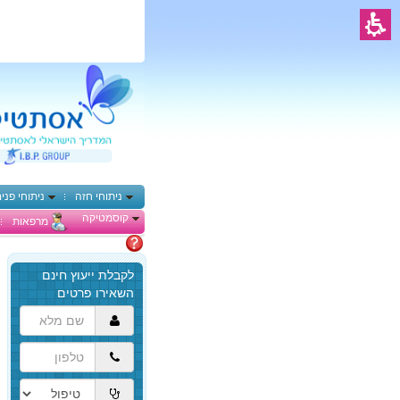
ניתוחי חזה
ניתוחי פני
קוסמטיקה
מרפאות
מתלבטים
הגעת
לתוכן
המרכזי,
באפשרותך
ללחוץ
אנטר
כדי
לדלג
לאזור