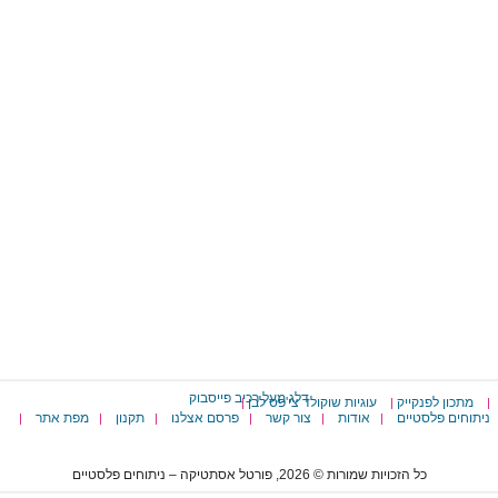
דלג מעל רכיב פייסבוק
מתכון לפנקייק
עוגיות שוקולד צי'פס לבן
|
|
|
ניתוחים פלסטיים
אודות
צור קשר
פרסם אצלנו
תקנון
מפת אתר
|
|
|
|
|
|
כל הזכויות שמורות © 2026, פורטל אסתטיקה – ניתוחים פלסטיים