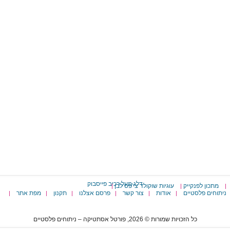
דלג מעל רכיב פייסבוק
מתכון לפנקייק
עוגיות שוקולד צי'פס לבן
|
|
|
ניתוחים פלסטיים
אודות
צור קשר
פרסם אצלנו
תקנון
מפת אתר
|
|
|
|
|
|
כל הזכויות שמורות © 2026, פורטל אסתטיקה – ניתוחים פלסטיים