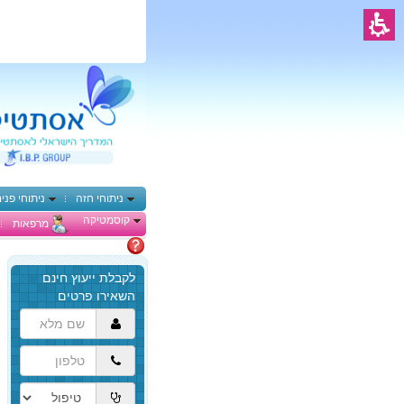
ניתוחי חזה
ניתוחי פני
קוסמטיקה
מרפאות
מתלבטים
הגעת
לתוכן
המרכזי,
באפשרותך
ללחוץ
אנטר
כדי
לדלג
לאזור