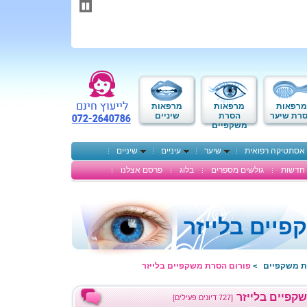
תחילתו
של
דף
אינטרנט,
לחץ
אנטר
כדי
לעבור
לאזור
מרפאות
מרפאות
מרפאות
תוכן
רת שיער
הסרת
שיניים
משקפיים
מרכזי
אסתטיקה רפואית
שיער
עיניים
שיניים
חדשות
גולשים מספרים
בלוג
פרסם אצלנו
יים בלייזר
ת משקפיים
פורום הסרת משקפיים בלייזר
>
קפיים בלייזר
[727 דיונים פעילים]