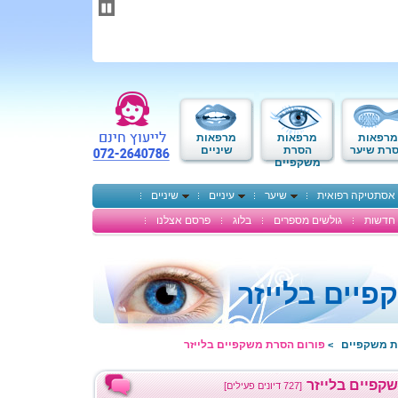
תחילתו
של
דף
אינטרנט,
לחץ
אנטר
כדי
לעבור
לאזור
מרפאות
מרפאות
מרפאות
תוכן
רת שיער
הסרת
שיניים
משקפיים
מרכזי
אסתטיקה רפואית
שיער
עיניים
שיניים
חדשות
גולשים מספרים
בלוג
פרסם אצלנו
יים בלייזר
ת משקפיים
פורום הסרת משקפיים בלייזר
>
קפיים בלייזר
[727 דיונים פעילים]