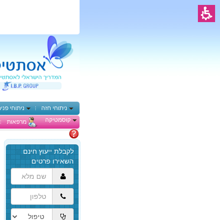
ניתוחי חזה
ניתוחי פני
קוסמטיקה
מרפאות
מתלבטים
הגעת
לתוכן
המרכזי,
באפשרותך
ללחוץ
אנטר
כדי
לדלג
לאזור