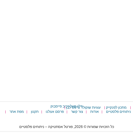
דלג מעל רכיב פייסבוק
מתכון לפנקייק
עוגיות שוקולד צי'פס לבן
|
|
|
ניתוחים פלסטיים
אודות
צור קשר
פרסם אצלנו
תקנון
מפת אתר
|
|
|
|
|
|
כל הזכויות שמורות © 2026, פורטל אסתטיקה – ניתוחים פלסטיים