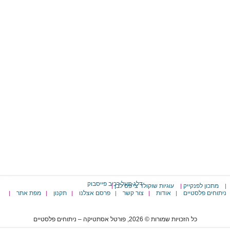
דלג מעל רכיב פייסבוק
מתכון לפנקייק
עוגיות שוקולד צי'פס לבן
|
|
|
ניתוחים פלסטיים
אודות
צור קשר
פרסם אצלנו
תקנון
מפת אתר
|
|
|
|
|
|
כל הזכויות שמורות © 2026, פורטל אסתטיקה – ניתוחים פלסטיים