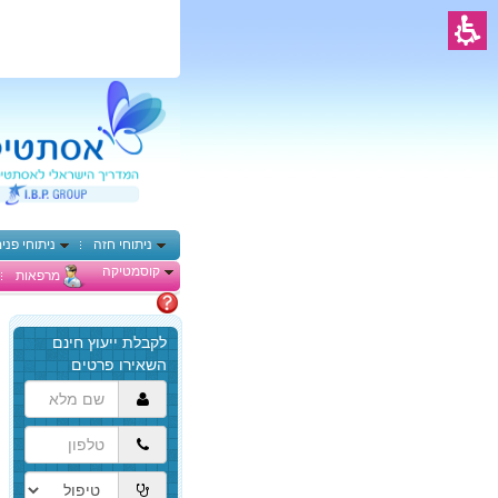
ניתוחי חזה
ניתוחי פני
קוסמטיקה
מרפאות
מתלבטים
הגעת
לתוכן
המרכזי,
באפשרותך
ללחוץ
אנטר
כדי
לדלג
לאזור