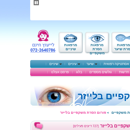
תחילתו
של
דף
אינטרנט,
לחץ
אנטר
כדי
לעבור
לאזור
מרפאות
מרפאות
מרפאות
תוכן
רת שיער
הסרת
שיניים
משקפיים
מרכזי
אסתטיקה רפואית
שיער
עיניים
שיניים
חדשות
גולשים מספרים
בלוג
פרסם אצלנו
יים בלייזר
ת משקפיים
פורום הסרת משקפיים בלייזר
>
קפיים בלייזר
[727 דיונים פעילים]