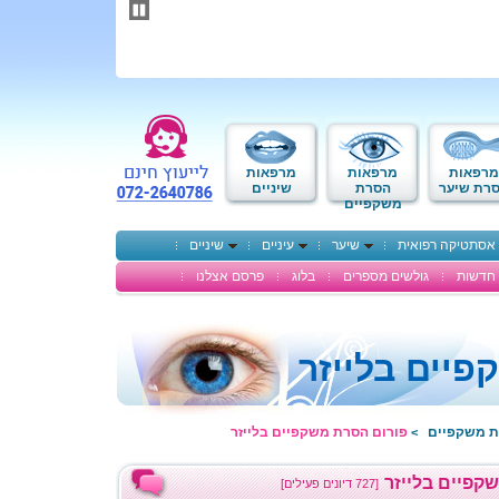
תחילתו
של
דף
אינטרנט,
לחץ
אנטר
כדי
לעבור
לאזור
מרפאות
מרפאות
מרפאות
תוכן
רת שיער
הסרת
שיניים
משקפיים
מרכזי
אסתטיקה רפואית
שיער
עיניים
שיניים
חדשות
גולשים מספרים
בלוג
פרסם אצלנו
יים בלייזר
ת משקפיים
פורום הסרת משקפיים בלייזר
>
קפיים בלייזר
[727 דיונים פעילים]