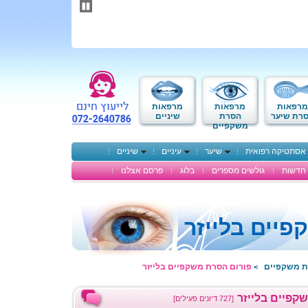
תחילתו
של
דף
אינטרנט,
לחץ
אנטר
כדי
לעבור
לאזור
מרפאות
מרפאות
מרפאות
תוכן
רת שיער
הסרת
שיניים
משקפיים
מרכזי
אסתטיקה רפואית
שיער
עיניים
שיניים
חדשות
גולשים מספרים
בלוג
פרסם אצלנו
יים בלייזר
ת משקפיים
פורום הסרת משקפיים בלייזר
>
קפיים בלייזר
[727 דיונים פעילים]