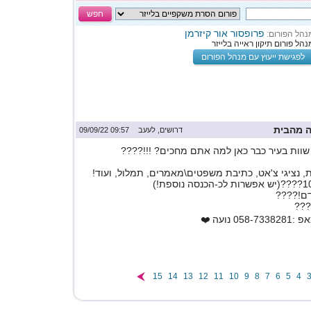
חפש
פרופסור אור קיזרמן
נהל הפורום:
נהל פורום תיקון ראייה בלייזר
לפגישת ייעוץ עם מנהל הפורום
ה מהבית
דרושים, לעעב
09:57 09/09/22
וות בעיר כבר כאן למה אתם מחכים? !!!????
ת, נציגי צ'אט, כתיבת משפטים\מאמרים, תמלול, ועוד!
ודם!????
???
נועה ❤️
15
14
13
12
11
10
9
8
7
6
5
4