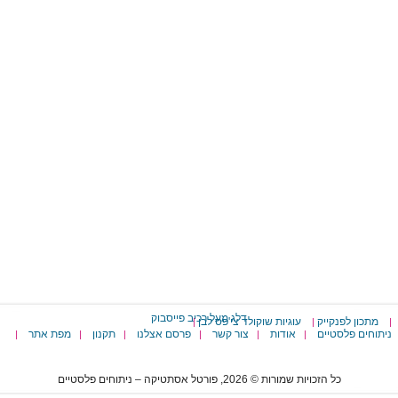
דלג מעל רכיב פייסבוק
מתכון לפנקייק
עוגיות שוקולד צי'פס לבן
|
|
|
ניתוחים פלסטיים
אודות
צור קשר
פרסם אצלנו
תקנון
מפת אתר
|
|
|
|
|
|
כל הזכויות שמורות © 2026, פורטל אסתטיקה – ניתוחים פלסטיים