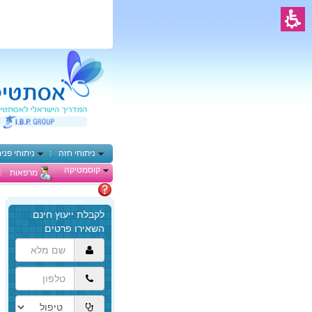
ניתוחי חזה
ניתוחי פני
קוסמטיקה
מרפאות
מתלבטים
הגעת
לתוכן
המרכזי,
באפשרותך
ללחוץ
אנטר
כדי
לדלג
לאזור