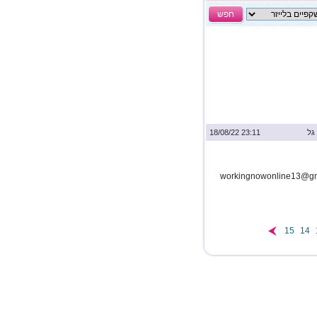
חפש
גל
23:11 18/08/22
15
14