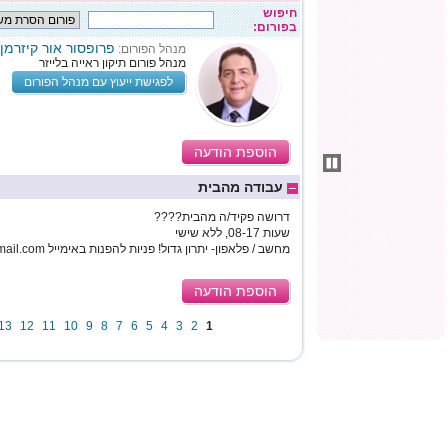
חיפוש
בפורום:
פרופסור אור קיזרמן
מנהל הפורום:
מנהל פורום תיקון ראייה בלייזר
לפגישת ייעוץ עם מנהל הפורום
הוספת הודעה
עבודה מהבית
דרושה פקיד/ה מהבית????
שעות 08-17, ללא שישי
מחשב / פלאפון- יתרון גדול! פניות להפנות באימייל workingnowonline13@gmail.com
הוספת הודעה
13
12
11
10
9
8
7
6
5
4
3
2
1