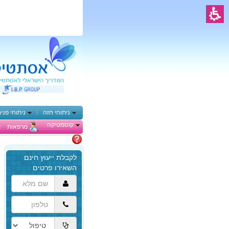
ניתוחי חזה
ניתוחי פני
קוסמטיקה
מרפאות
מתלבטים
הגעת
לתוכן
המרכזי,
באפשרותך
ללחוץ
אנטר
כדי
לדלג
לאזור