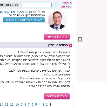
חיפוש
בפורום:
פרופסור אור קיזרמן
מנהל הפורום:
מנהל פורום תיקון ראייה בלייזר
לפגישת ייעוץ עם מנהל הפורום
הוספת הודעה
עבודה אונליין
דרושים!!! עבודה מהבית - זו קריאה לפעולה !
אני מחפשת אותך, עם מוטיבציה, לעזור לאנשים ולהרוויח בגד
להגשים את החלום שלך ! יש לנו עבודות בהקלדה, הזנת תוכן
להוסיף לחשבון הבנק שלך הכנסה נוספת או עיקרית של אלפי
!
עבודות שתעשו מכל מקום שתבחרו, בזמן שנוח לכם.
מהמחשב או מהסלולרי.
לא צריך לקנות מלאי לא לשווק מוצרים וכ"ו!
דברו איתי ותגשימו חלומות! אני זמינה בוואטספ 0585599625
הצלחה שלכם, היא ההצלחה שלי !
הוספת הודעה
13
12
11
10
9
8
7
6
5
4
3
2
1