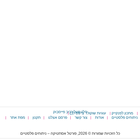
דלג מעל רכיב פייסבוק
מתכון לפנקייק
עוגיות שוקולד צי'פס לבן
|
|
|
ניתוחים פלסטיים
אודות
צור קשר
פרסם אצלנו
תקנון
מפת אתר
|
|
|
|
|
|
כל הזכויות שמורות © 2026, פורטל אסתטיקה – ניתוחים פלסטיים