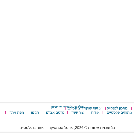
דלג מעל רכיב פייסבוק
מתכון לפנקייק
עוגיות שוקולד צי'פס לבן
|
|
|
ניתוחים פלסטיים
אודות
צור קשר
פרסם אצלנו
תקנון
מפת אתר
|
|
|
|
|
|
כל הזכויות שמורות © 2026, פורטל אסתטיקה – ניתוחים פלסטיים