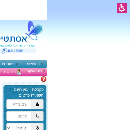
ניתוחי חזה
ניתוחי פני
קוסמטיקה
מרפאות
מתלבטים
הגעת
לתוכן
המרכזי,
באפשרותך
ללחוץ
אנטר
כדי
לדלג
לאזור