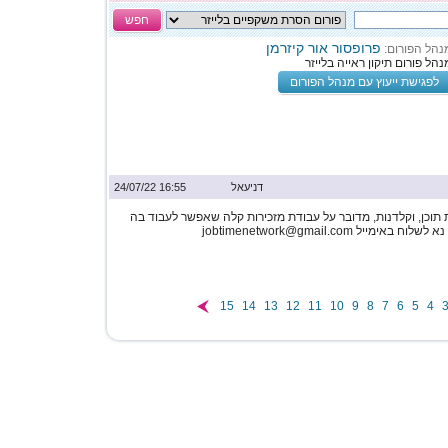
חפש
פרופסור אור קיזרמן
נהל הפורום:
נהל פורום תיקון ראייה בלייזר
לפגישת ייעוץ עם מנהל הפורום
דניעאל
16:55 24/07/22
תוכן, וקלדנות, מדובר על עבודת מזכירות קלה שאפשר לעבוד בה
מייל jobtimenetwork@gmail.com
15
14
13
12
11
10
9
8
7
6
5
4