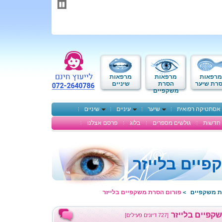
תחילתו
של
דף
אינטרנט,
לחץ
אנטר
כדי
לעבור
לאזור
מרפאות
מרפאות
מרפאות
תוכן
רת שיער
הסרת
שיניים
משקפיים
מרכזי
אסתטיקה רפואית
שיער
עיניים
שיניים
חדשות
גולשים מספרים
בלוג
פרסם אצלנו
יים בלייזר
ת משקפיים
פורום הסרת משקפיים בלייזר
>
קפיים בלייזר
[727 דיונים פעילים]