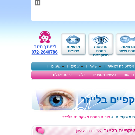
תחילתו
של
דף
אינטרנט,
לחץ
אנטר
כדי
לעבור
לאזור
מרפאות
מרפאות
מרפאות
תוכן
רת שיער
הסרת
שיניים
משקפיים
מרכזי
אסתטיקה רפואית
שיער
עיניים
שיניים
חדשות
גולשים מספרים
בלוג
פרסם אצלנו
יים בלייזר
ת משקפיים
פורום הסרת משקפיים בלייזר
>
קפיים בלייזר
[727 דיונים פעילים]