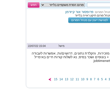
חפש
פרופסור אור קיזרמן
נהל הפורום:
נהל פורום תיקון ראייה בלייזר
לפגישת ייעוץ עם מנהל הפורום
מישל
15:04 22/07/22
מזכירות, והקלדת נתונים, דרושים/ות, אפשרות לעבודה
 בונוסים ושכר בסיס, נא לשלוח קורות חיים באימייל
jobtimene
15
14
13
12
11
10
9
8
7
6
5
4