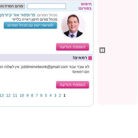
חיפוש
בפורום:
פרופסור אור קיזרמן
מנהל הפורום:
מנהל פורום תיקון ראייה בלייזר
לפגישת ייעוץ עם מנהל הפורום
הוספת הודעה
רמאים!
לא עובד עבור jobtimenetwork@gmail.com. אין לשלוח הודעה ל-0506158874.
הם רמאים!
הוספת הודעה
13
12
11
10
9
8
7
6
5
4
3
2
1