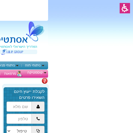
ניתוחי חזה
ניתוחי פני
קוסמטיקה
מרפאות
מתלבטים
הגעת
לתוכן
המרכזי,
באפשרותך
ללחוץ
אנטר
כדי
לדלג
לאזור