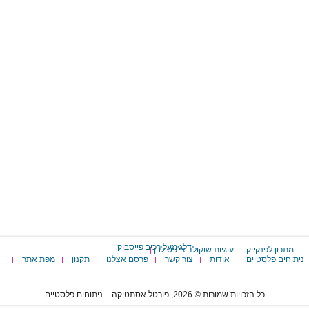
דלג מעל רכיב פייסבוק
מתכון לפנקייק
עוגיות שוקולד צי'פס לבן
|
|
|
ניתוחים פלסטיים
אודות
צור קשר
פרסם אצלנו
תקנון
מפת אתר
|
|
|
|
|
|
כל הזכויות שמורות © 2026, פורטל אסתטיקה – ניתוחים פלסטיים